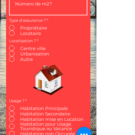
Type d'assurance ?
*
Propriétaire
Locataire
Localisation ?
*
Centre ville
Urbanisation
Autre
Usage ?
*
Habitation Principale
Habitation Secondaire
Habitation mise en Location
Habitation pour Usage
Touristique ou Vacance
Habitation non Occupée