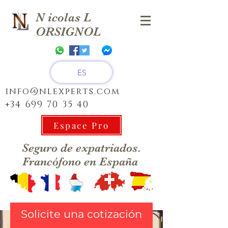
N
icolas
L
ORSIGNOL
ES
info@nlexperts.com
+34 699 70 35 40
Espace Pro
Seguro de expatriados.
Francófono en España
Solicite una cotización