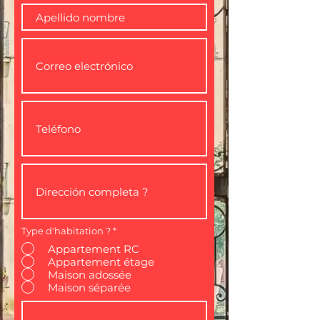
Type d'habitation ?
*
Appartement RC
Appartement étage
Maison adossée
Maison séparée