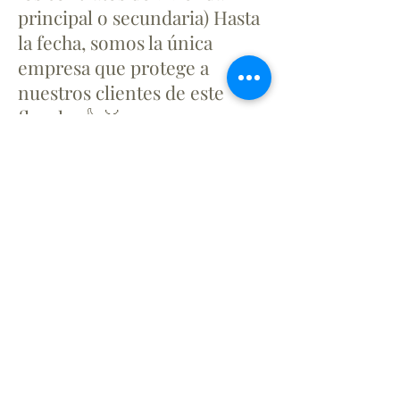
principal o secundaria) Hasta
la fecha, somos la única
empresa que protege a
nuestros clientes de este
flagelo. 👍🥇
Para más información:
Seguros NLexperts
info@nlexperts.com
+34 699 70 35 40
www.nlexperts.com